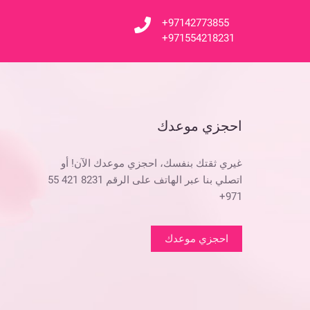
+97142773855
+971554218231
احجزي موعدك
غيري ثقتك بنفسك، احجزي موعدك الآن! أو
اتصلي بنا عبر الهاتف على الرقم 8231 421 55
971+
احجزي موعدك